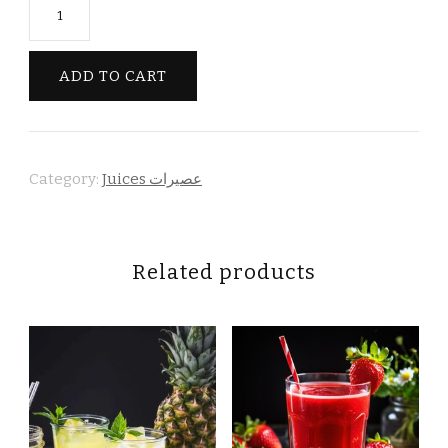
Carrots
جزر
quantity
ADD TO CART
Category:
Juices عصيرات
Related products