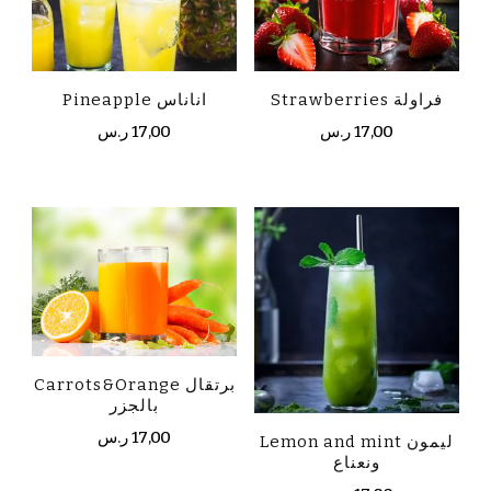
Strawberries فراولة
Pineapple اناناس
ر.س
17,00
ر.س
17,00
Carrots&Orange برتقال
بالجزر
ر.س
17,00
Lemon and mint ليمون
ونعناع